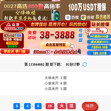
第
115044602
期 距下期：
01
分
57
秒
大单
未开:
2
期
小单
未开:
6
期
小双
未开:
5
期
8
4
6
18
大
双
咪牌
+
+
=
-